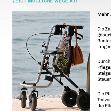
ZEIGT MÖGLICHE WEGE AUF
Mehr 
Die Za
gebur
Renten
länger
Durch 
Pflege
Steige
Steue
Die P
Teilve
die Pf